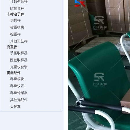
计数型台秤
防爆台秤
非标电子秤
倒桶秤
称重模块
检重秤
其他工艺秤
克重仪
手压取样器
圆盘取样器
克重仪套装
衡器配件
称重模块
称重仪表
称重传感器
其他选配件
大屏幕