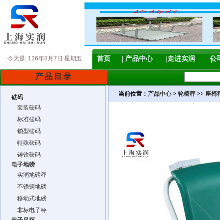
今天是:
126年8月7日 星期五
首页
产品中心
走进实润
公
产品目录
当前位置：
产品中心
>
轮椅秤
>>
座椅
砝码
套装砝码
标准砝码
锁型砝码
特殊砝码
铸铁砝码
电子地磅
实润地磅秤
不锈钢地磅
移动式地磅
非标电子秤