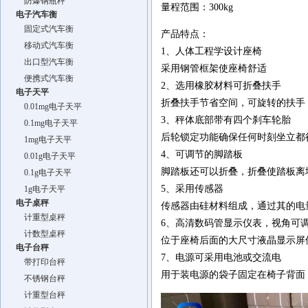
防爆钢瓶秤
量程范围：300kg
电子汽车衡
固定式汽车衡
产品特点：
移动式汽车衡
1、人体工程学设计座椅
出口型汽车衡
采用钢管框架使座椅舒适
便携式汽车衡
2、选用橡胶材料可折叠扶手
电子天平
折叠扶手节省空间，可旋转的扶手
0.01mg电子天平
3、秤体底部带有四个刹车轮胎
0.1mg电子天平
后轮锁定功能确保任何时刻坐立都
1mg电子天平
4、可调节的脚踏板
0.01g电子天平
脚踏板还可以折叠，折叠使踏板离
0.1g电子天平
5、采用传感器
1g电子天平
电子桌秤
传感器由硅材料组成，通过其的电
计重型桌秤
6、高清数码管显示仪表，视角可
计数型桌秤
位于座椅后面的大尺寸液晶显示屏
电子台秤
7、电源可采用电池或交流电
带打印台秤
用于装电源的袋子固定在椅子背面
不锈钢台秤
计重型台秤