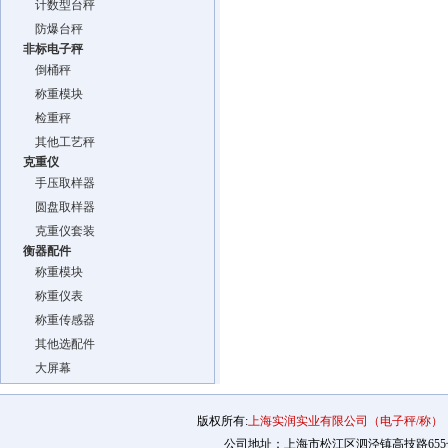
计数型台秤
防爆台秤
非标电子秤
倒桶秤
称重模块
检重秤
其他工艺秤
克重仪
手压取样器
圆盘取样器
克重仪套装
衡器配件
称重模块
称重仪表
称重传感器
其他选配件
大屏幕
版权所有:
上海实润实业有限公司（电子秤/称）
公司地址：上海市松江区泗泾镇高技路655号2幢12