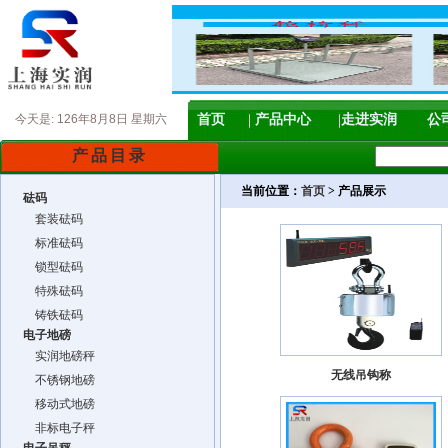
今天是:
126年8月8日 星期六
首页
产品中心
走进实润
公
产品目录
当前位置：
首页
> 产品展示
砝码
套装砝码
标准砝码
锁型砝码
特殊砝码
铸铁砝码
电子地磅
实润地磅秤
无线吊钩称
不锈钢地磅
移动式地磅
非标电子秤