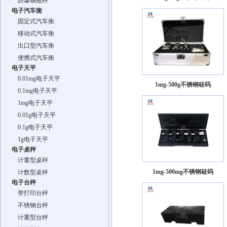
防爆钢瓶秤
电子汽车衡
固定式汽车衡
移动式汽车衡
出口型汽车衡
便携式汽车衡
电子天平
0.01mg电子天平
1mg-500g不锈钢砝码
0.1mg电子天平
1mg电子天平
0.01g电子天平
0.1g电子天平
1g电子天平
电子桌秤
计重型桌秤
1mg-500mg不锈钢砝码
计数型桌秤
电子台秤
带打印台秤
不锈钢台秤
计重型台秤