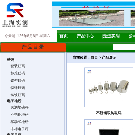
今天是:
126年8月8日 星期六
首页
产品中心
走进实润
公
产品目录
当前位置：
首页
> 产品展示
砝码
套装砝码
标准砝码
锁型砝码
特殊砝码
铸铁砝码
电子地磅
实润地磅秤
不锈钢双钩砝码
不锈钢地磅
移动式地磅
非标电子秤