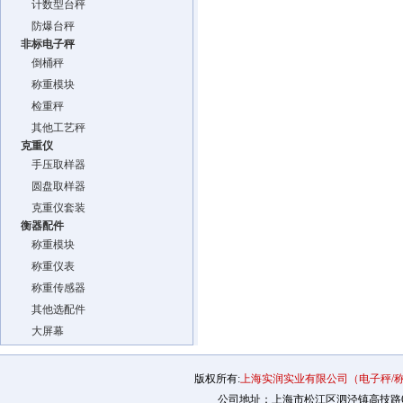
计数型台秤
防爆台秤
非标电子秤
倒桶秤
称重模块
检重秤
其他工艺秤
克重仪
手压取样器
圆盘取样器
克重仪套装
衡器配件
称重模块
称重仪表
称重传感器
其他选配件
大屏幕
版权所有:
上海实润实业有限公司（电子秤/
公司地址：上海市松江区泗泾镇高技路655号2幢