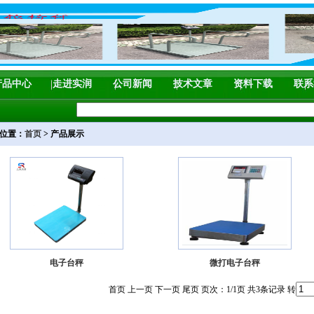
产品中心
走进实润
公司新闻
技术文章
资料下载
联系
位置：
首页
> 产品展示
电子台秤
微打电子台秤
首页 上一页 下一页 尾页 页次：1/1页 共3条记录 转