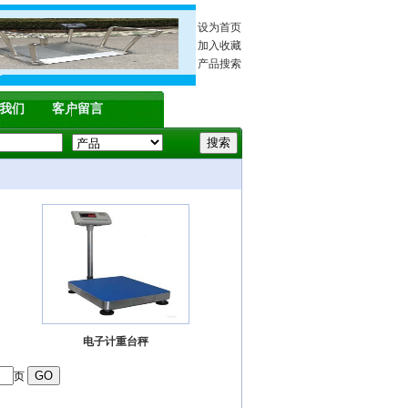
设为首页
加入收藏
产品搜索
我们
客户留言
电子计重台秤
页