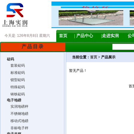
今天是:
126年8月8日 星期六
首页
产品中心
走进实润
公
产品目录
当前位置：
首页
> 产品展示
砝码
套装砝码
暂无产品！
标准砝码
锁型砝码
首
特殊砝码
铸铁砝码
电子地磅
实润地磅秤
不锈钢地磅
移动式地磅
非标电子秤