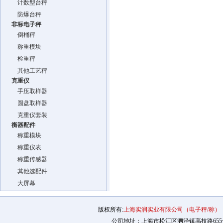
计数型台秤
防爆台秤
非标电子秤
倒桶秤
称重模块
检重秤
其他工艺秤
克重仪
手压取样器
圆盘取样器
克重仪套装
衡器配件
称重模块
称重仪表
称重传感器
其他选配件
大屏幕
版权所有:
上海实润实业有限公司（电子秤/称）
公司地址：上海市松江区泗泾镇高技路655号2幢12