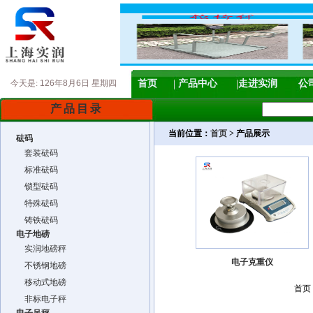
今天是:
126年8月6日 星期四
首页
产品中心
走进实润
公
产品目录
当前位置：
首页
> 产品展示
砝码
套装砝码
标准砝码
锁型砝码
特殊砝码
铸铁砝码
电子地磅
实润地磅秤
电子克重仪
不锈钢地磅
移动式地磅
首页
非标电子秤