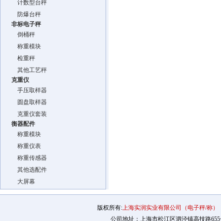
计数型台秤
防爆台秤
非标电子秤
倒桶秤
称重模块
检重秤
其他工艺秤
克重仪
手压取样器
圆盘取样器
克重仪套装
衡器配件
称重模块
称重仪表
称重传感器
其他选配件
大屏幕
版权所有:
上海实润实业有限公司（电子秤/称）
公司地址：上海市松江区泗泾镇高技路655号2幢12