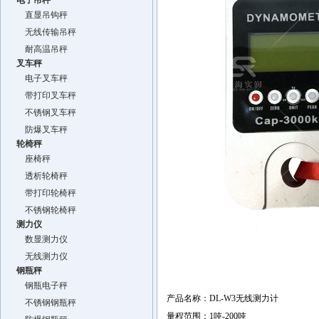
电子吊秤
直显吊钩秤
无线传输吊秤
耐高温吊秤
叉车秤
电子叉车秤
带打印叉车秤
不锈钢叉车秤
防爆叉车秤
轮椅秤
座椅秤
透析轮椅秤
带打印轮椅秤
不锈钢轮椅秤
测力仪
数显测力仪
无线测力仪
钢瓶秤
钢瓶电子秤
产品名称：
DL-W3
无线测力计
不锈钢钢瓶秤
量程范围：
1
吨
-200
吨