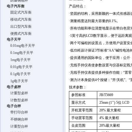
防爆钢瓶秤
电子汽车衡
产品特点：
固定式汽车衡
·坚固的结构，采用新颖的一体式传感器
移动式汽车衡
·测量精度达到最大容量的
0.1%
。
出口型汽车衡
·所有功能和单位清楚地显示在带白色背
便携式汽车衡
·
1
英寸高的
LCD
数字显示，便于远距离观
电子天平
·两个可编程的设置点，方便用户设置安
0.01mg电子天平
·低功耗设计保证
3
节标准“
AA
”碱性电池
0.1mg电子天平
·提供通用的国际单位，便于应用：公斤
1mg电子天平
·无线手持仪表使参数设置与仪器标定既
0.01g电子天平
·无线手持仪表提供多种操作功能：“置零”、
0.1g电子天平
·测力计本身提供
4
个按键：“开
/
关机”、“
1g电子天平
电子桌秤
技术参数：
计重型桌秤
参照标准
JB/T5669
计数型桌秤
显示方式
25mm (1
’’
) 5
位
LCD
电子台秤
开机置零范围
20%
最大量程
带打印台秤
手动置零范围
4%
最大量程
不锈钢台秤
去皮范围
20%
最大量程
计重型台秤