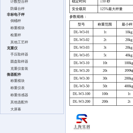
稳定时间
≤
10
秒
计数型台秤
防爆台秤
安全载荷
125%
最大秤量
非标电子秤
参数规格：
倒桶秤
型号
称重范围
最小秤
称重模块
DL-W3-01
1t
10kg
检重秤
DL-W3-02
2t
20kg
其他工艺秤
DL-W3-03
3t
20kg
克重仪
手压取样器
DL-W3-05
5t
40kg
圆盘取样器
DL-W3-10
10t
100k
克重仪套装
DL-W3-20
20t
200k
衡器配件
DL-W3-30
30t
200k
称重模块
DL-W3-50
50t
400k
称重仪表
DL-W3-100
100t
1t
称重传感器
DL-W3-200
200t
2t
其他选配件
大屏幕