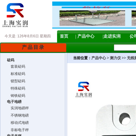
今天是:
126年8月6日 星期四
首页
产品中心
走进实润
公
产品目录
当前位置：
产品中心
>
测力仪
>>
无线
砝码
套装砝码
标准砝码
锁型砝码
特殊砝码
铸铁砝码
电子地磅
实润地磅秤
不锈钢地磅
移动式地磅
非标电子秤