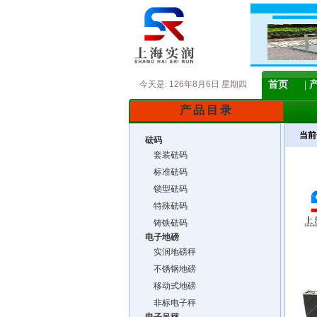
今天是:
126年8月6日 星期四
首页
产品目录
当前
砝码
套装砝码
标准砝码
锁型砝码
特殊砝码
铸铁砝码
电子地磅
实润地磅秤
不锈钢地磅
移动式地磅
非标电子秤