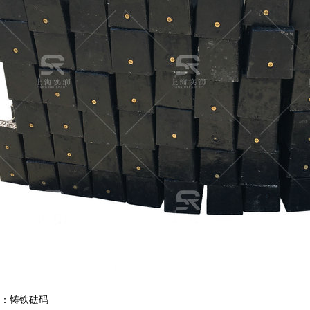
称：铸铁砝码