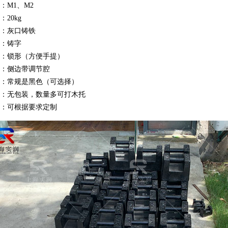
级：M1、M2
：20kg
质：灰口铸铁
体：铸字
状：锁形（方便手提）
构：侧边带调节腔
色：常规是黑色（可选择）
装：无包装，数量多可打木托
注：可根据要求定制