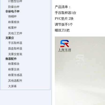
计数型台秤
防爆台秤
产品清单：
非标电子秤
手压取样器1台
倒桶秤
PVC垫片 2块
称重模块
调节扳手1个
检重秤
螺丝刀1把
其他工艺秤
克重仪
手压取样器
圆盘取样器
克重仪套装
衡器配件
称重模块
称重仪表
称重传感器
其他选配件
大屏幕