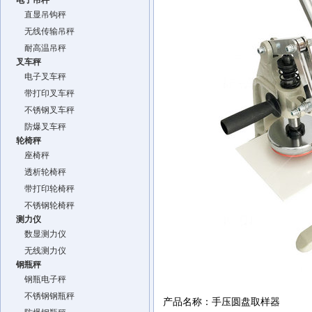
电子吊秤
直显吊钩秤
无线传输吊秤
耐高温吊秤
叉车秤
电子叉车秤
带打印叉车秤
不锈钢叉车秤
防爆叉车秤
轮椅秤
座椅秤
透析轮椅秤
带打印轮椅秤
不锈钢轮椅秤
测力仪
数显测力仪
无线测力仪
钢瓶秤
钢瓶电子秤
不锈钢钢瓶秤
产品名称：手压圆盘取样器