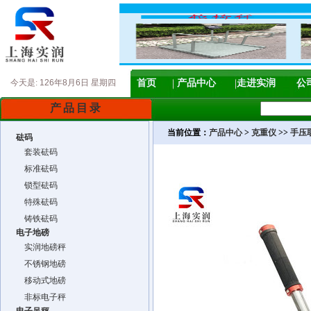
今天是:
126年8月6日 星期四
首页
产品中心
走进实润
公
产品目录
当前位置：
产品中心
>
克重仪
>>
手压
砝码
套装砝码
标准砝码
锁型砝码
特殊砝码
铸铁砝码
电子地磅
实润地磅秤
不锈钢地磅
移动式地磅
非标电子秤