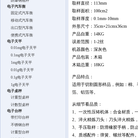
防爆钢瓶秤
取样直径：113mm
电子汽车衡
取样面积：100cm2
固定式汽车衡
取样厚度：0.1mm-10mm
移动式汽车衡
外形尺寸：35cm×21cmx36cm
出口型汽车衡
产品自重：14KG
便携式汽车衡
电子天平
误差范围：1-2丝
0.01mg电子天平
机器颜色：深灰色
0.1mg电子天平
产品包装：木箱
1mg电子天平
木箱总重：18KG
0.01g电子天平
产品特点：
0.1g电子天平
适用于切割圆形样品，例如：棉、
1g电子天平
电子桌秤
箔、铝箔等。
计重型桌秤
从细节看品质：
计数型桌秤
电子台秤
1、一次性压铸机体：合金材质，
带打印台秤
2、淬火精炼刀头：刀头淬火精炼
不锈钢台秤
3、手压取样：防滑橡胶手柄，防
计重型台秤
4、质感配件：弹簧、螺丝等配件