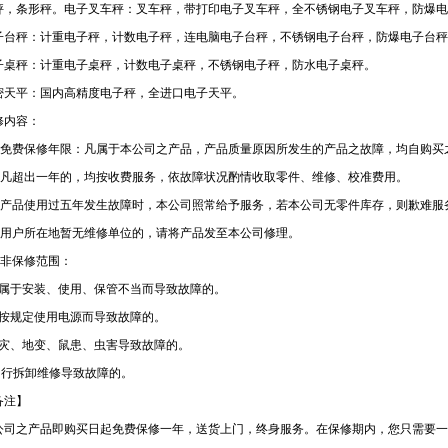
秤，条形秤。电子叉车秤：叉车秤，带打印电子叉车秤，全不锈钢电子叉车秤，防爆电
子台秤：计重电子秤，计数电子秤，连电脑电子台秤，不锈钢电子台秤，防爆电子台秤
子桌秤：计重电子桌秤，计数电子桌秤，不锈钢电子秤，防水电子桌秤。
密天平：国内高精度电子秤，全进口电子天平。
修内容：
一)免费保修年限：凡属于本公司之产品，产品质量原因所发生的产品之故障，均自购买
二)凡超出一年的，均按收费服务，依故障状况酌情收取零件、维修、校准费用。
三)产品使用过五年发生故障时，本公司照常给予服务，若本公司无零件库存，则歉难服
四)用户所在地暂无维修单位的，请将产品发至本公司修理。
五)非保修范围：
凡属于安装、使用、保管不当而导致故障的。
未按规定使用电源而导致故障的。
天灾、地变、鼠患、虫害导致故障的。
 自行拆卸维修导致故障的。
备注】
公司之产品即购买日起免费保修一年，送货上门，终身服务。在保修期内，您只需要一