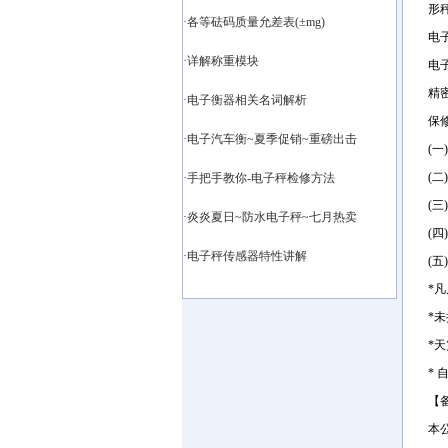
形
·各等砝码质量允差表(±mg)
电
·详解称重模块
电
精
·电子衡器相关名词解析
保
·电子汽车衡~夏季促销~重磅出击
(
(
·手把手教你-电子秤检修方法
(
·炎炎夏日~防水电子秤~七月热卖
(
·电子秤传感器特性讲解
(
*
*
*
*
【
本