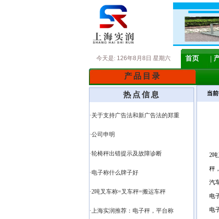
今天是:
126年8月8日 星期六
首页
产品目录
当前
热点信息
·关于支持广告法和新广告法的郑重
·公司申明
·轮椅秤出错提示及故障诊断
2
秤
·电子称什么牌子好
汽
·2吨叉车称=叉车秤=搬运车秤
电
电
·上海实润推荐：电子秤，平台称