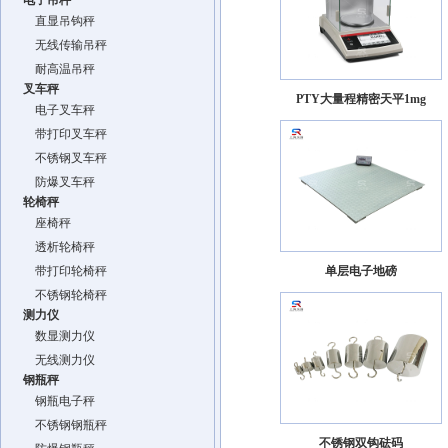
电子吊秤
直显吊钩秤
无线传输吊秤
耐高温吊秤
叉车秤
PTY大量程精密天平1mg
电子叉车秤
带打印叉车秤
不锈钢叉车秤
防爆叉车秤
轮椅秤
座椅秤
透析轮椅秤
带打印轮椅秤
单层电子地磅
不锈钢轮椅秤
测力仪
数显测力仪
无线测力仪
钢瓶秤
钢瓶电子秤
不锈钢钢瓶秤
不锈钢双钩砝码