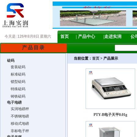
今天是:
126年8月8日 星期六
首页
产品中心
走进实润
公
产品目录
当前位置：
首页
> 产品展示
砝码
套装砝码
标准砝码
锁型砝码
特殊砝码
铸铁砝码
电子地磅
实润地磅秤
PTY-B电子天平0.01g
不锈钢地磅
移动式地磅
非标电子秤