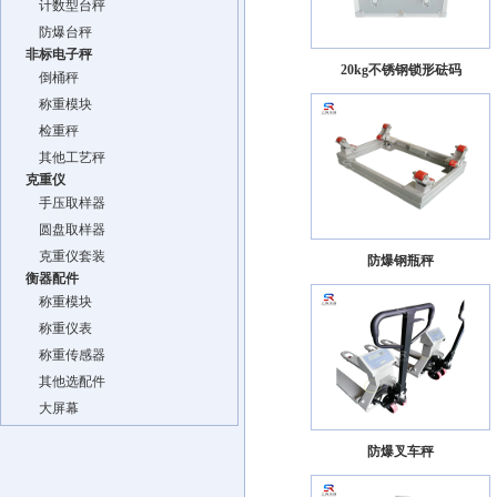
计数型台秤
防爆台秤
非标电子秤
20kg不锈钢锁形砝码
倒桶秤
称重模块
检重秤
其他工艺秤
克重仪
手压取样器
圆盘取样器
克重仪套装
防爆钢瓶秤
衡器配件
称重模块
称重仪表
称重传感器
其他选配件
大屏幕
防爆叉车秤