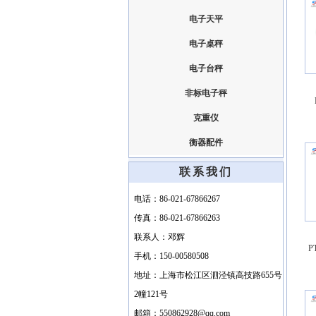
电子天平
电子桌秤
电子台秤
非标电子秤
克重仪
衡器配件
联系我们
电话：86-021-67866267
传真：86-021-67866263
联系人：邓辉
P
手机：150-00580508
地址：上海市松江区泗泾镇高技路655号
2幢121号
邮箱：550862928@qq.com