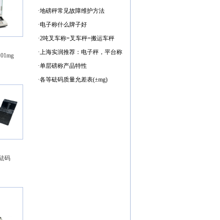
·
地磅秤常见故障维护方法
·
电子称什么牌子好
·
2吨叉车称=叉车秤=搬运车秤
·
上海实润推荐：电子秤，平台称
01mg
·
单层磅称产品特性
·
各等砝码质量允差表(±mg)
铁砝码