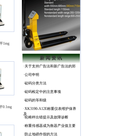
平1mg
新闻资讯
·
关于支持广告法和新广告法的郑
·
公司申明
·
砝码分类方法
·
砝码检定中的注意事项
·
砝码的等和级
0.1mg
·
XK3190-A12E称重仪表维护保养
及
·
轮椅秤出错提示及故障诊断
·
称重传感器成为衡器产业值主要
·
防止地磅作假的方法