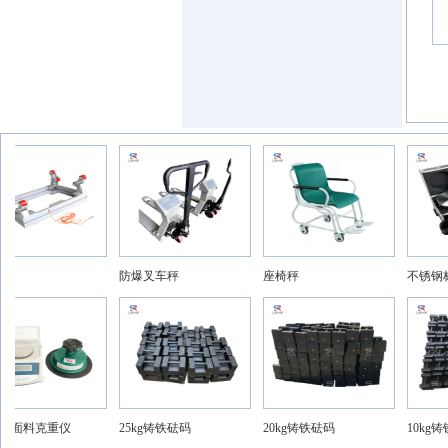
防爆叉车秤
座椅秤
不锈钢标
面料克重仪
25kg铸铁砝码
20kg铸铁砝码
10kg铸铁