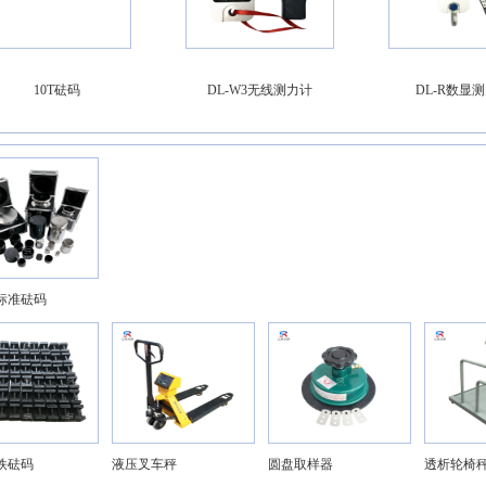
10T砝码
DL-W3无线测力计
DL-R数显
准砝码
砝码
液压叉车秤
圆盘取样器
透析轮椅秤