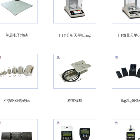
单层电子地磅
PTY分析天平0.1mg
PT微量天平0.
不锈钢双钩砝码
称重模块
1kg2kg铸