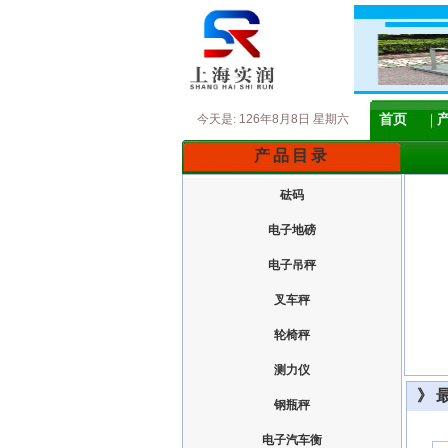
今天是:
126年8月8日 星期六
首页
产品目录
砝码
电子地磅
电子吊秤
叉车秤
轮椅秤
测力仪
》
钢瓶秤
电子汽车衡