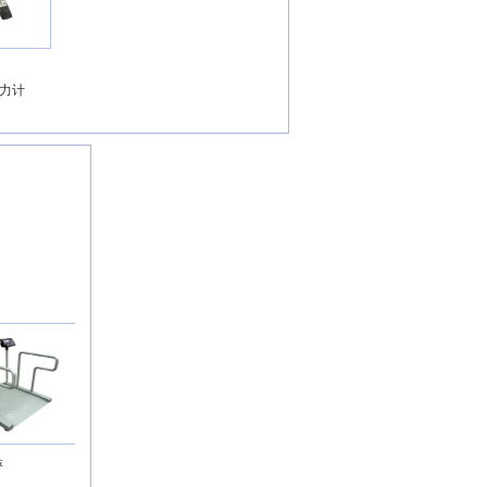
测力计
DL-R数显测力计
20kg不锈钢锁形
手压取样刀
1mg-200g不锈钢砝码
1000kg铸铁砝码